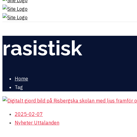
rasistisk
Home
Tag
2025-02-07
Nyheter
Uttalanden