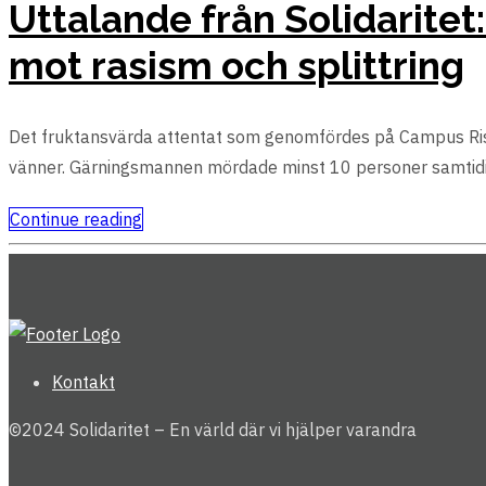
Uttalande från Solidaritet
mot rasism och splittring
Det fruktansvärda attentat som genomfördes på Campus Risberg
vänner. Gärningsmannen mördade minst 10 personer samtidig
Continue reading
Kontakt
©2024 Solidaritet – En värld där vi hjälper varandra