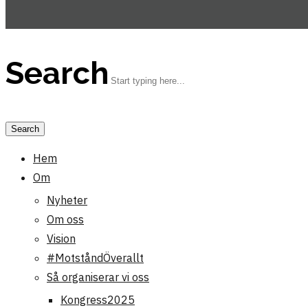
Search
Hem
Om
Nyheter
Om oss
Vision
#MotståndÖverallt
Så organiserar vi oss
Kongress2025