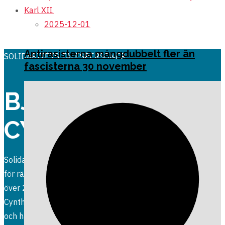
2025-12-01
Antirasisterna mångdubbelt fler än
SOLIDARITETS TALESPERSONER
fascisterna 30 november
BJÖRN ALLING &
CYNTHIA GOMEZ
Solidaritets talespersoner har långa engagemang i kampen
för rättvisa och socialism. Björn Alling har jobbat politiskt i
över 20 år och sitter i Linköpings kommunfullmäktige.
Cynthia Gomez har suttit i kommunfullmäkäktige i Haninge
och har varit särskilt engagerad i antirasism och kvinnors