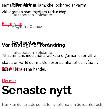
Björn Alling
samarbete, rättvisa, jämlikhet och fred är varmt
välkommen som medlem redan idag.
Talesperson, Solidaritet
Bli medlem
Cynthia Gomez
Vår strategi för förändring
Talesperson, Solidaritet
Tillsammans med andra radikala organisationer vill vi
skapa en värld där makten över samhället och våra liv
NYHETER
ligger i våra egna händer.
Läs mer
Senaste nytt
Stoppa Israels folkmord i Palestina
Här kan du läsa de senaste nyheterna om Solidaritet och