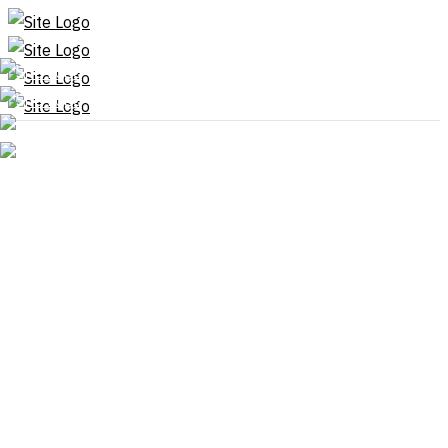
Hem
Om
Program
Webbshop
Bli medlem
Ge en gåva
Kontakt