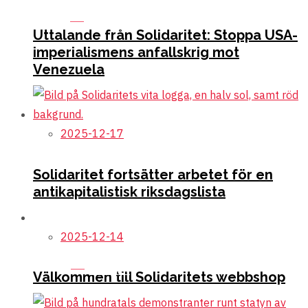
Här kan du läsa våra positioner om kriget mellan Ryssland
och Ukraina.
Läs mer
Uttalande från Solidaritet: Stoppa USA-
imperialismens anfallskrig mot
Venezuela
För fred och nedrustning – dags att lämna NATO och DCA
2025-12-17
Solidaritet fortsätter arbetet för en
antikapitalistisk riksdagslista
2025-12-14
Här kan du läsa vad vi vill satsa på istället för militär
upprustning.
Läs mer
Välkommen till Solidaritets webbshop