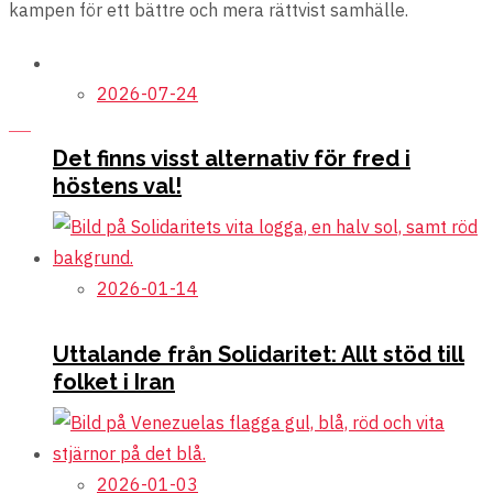
kampen för ett bättre och mera rättvist samhälle.
2026-07-24
Här läser du våra positioner om Israel och Palestina.
Läs mer
Det finns visst alternativ för fred i
höstens val!
2026-01-14
För vapenvila och fred i Ukraina
Uttalande från Solidaritet: Allt stöd till
folket i Iran
2026-01-03