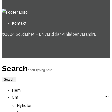
Kontakt
©2024 Solidaritet – En värld där vi hjälper varandra
Search
Hem
Om
Nyheter