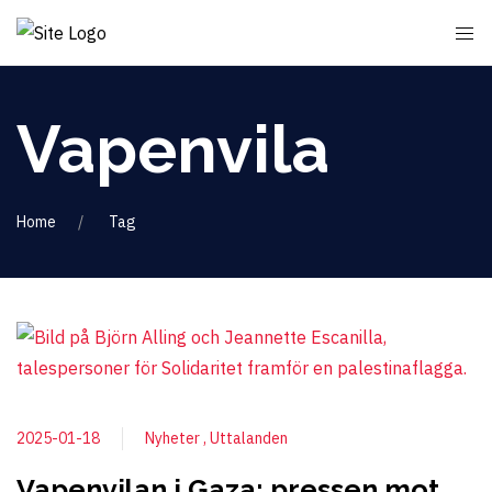
Vapenvila
Home
Tag
2025-01-18
Nyheter
Uttalanden
Vapenvilan i Gaza: pressen mot