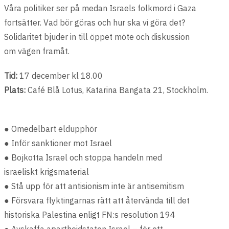
Våra politiker ser på medan Israels folkmord i Gaza
fortsätter. Vad bör göras och hur ska vi göra det?
Solidaritet bjuder in till öppet möte och diskussion
om vägen framåt.
Tid:
17 december kl 18.00
Plats:
Café Blå Lotus, Katarina Bangata 21, Stockholm.
● Omedelbart eldupphör
● Inför sanktioner mot Israel
● Bojkotta Israel och stoppa handeln med
israeliskt krigsmaterial
● Stå upp för att antisionism inte är antisemitism
● Försvara flyktingarnas rätt att återvända till det
historiska Palestina enligt FN:s resolution 194
● Avskaffa apartheidstaten Israel – för ett