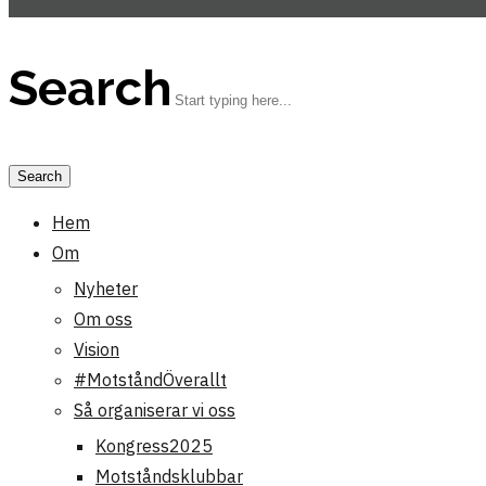
Search
Hem
Om
Nyheter
Om oss
Vision
#MotståndÖverallt
Så organiserar vi oss
Kongress2025
Motståndsklubbar