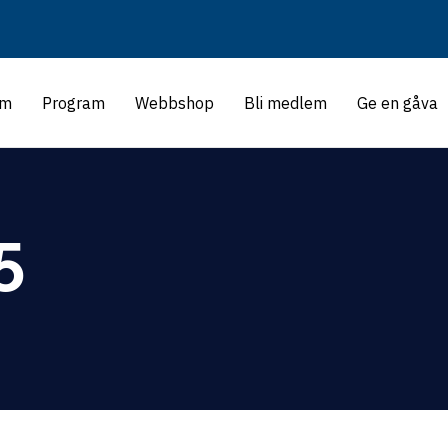
m
Program
Webbshop
Bli medlem
Ge en gåva
5