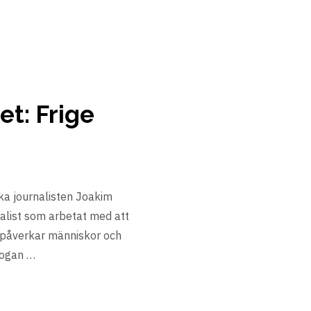
et: Frige
ka journalisten Joakim
alist som arbetat med att
t påverkar människor och
dogan …