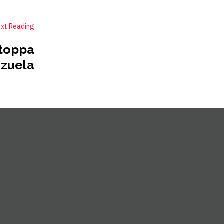
xt Reading
Stoppa
ezuela