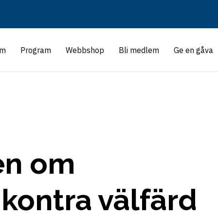
m
Program
Webbshop
Bli medlem
Ge en gåva
en om
 kontra välfärd