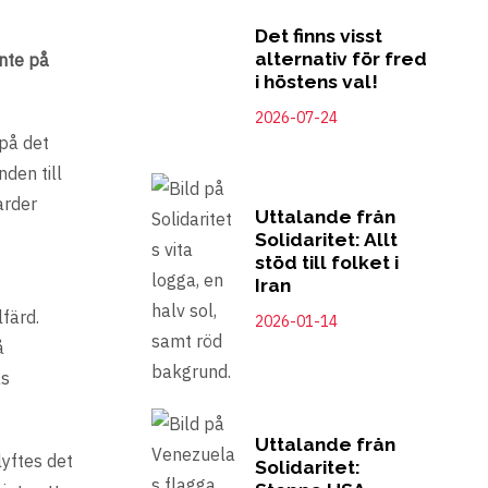
Det finns visst
alternativ för fred
inte på
i höstens val!
2026-07-24
på det
den till
arder
Uttalande från
Solidaritet: Allt
stöd till folket i
Iran
färd.
2026-01-14
å
as
Uttalande från
lyftes det
Solidaritet: