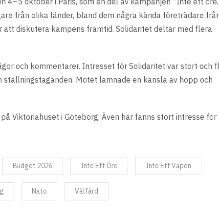
n 4–5 oktober i Paris, som en del av kampanjen ”Inte ett öre, 
agare från olika länder, bland dem några kända företrädare frå
r att diskutera kampens framtid. Solidaritet deltar med flera
or och kommentarer. Intresset för Solidaritet var stort och f
ch ställningstaganden. Mötet lämnade en känsla av hopp och
Viktoriahuset i Göteborg. Även här fanns stort intresse för
Budget 2026
Inte Ett Öre
Inte Ett Vapen
ng
Nato
Välfärd