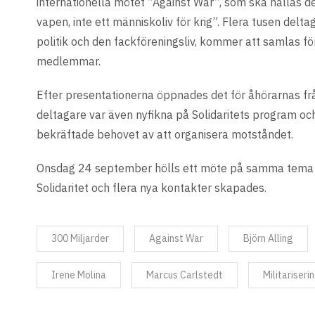
internationella mötet ”Against War”, som ska hållas de
vapen, inte ett människoliv för krig”. Flera tusen delt
politik och den fackföreningsliv, kommer att samlas fö
medlemmar.
Efter presentationerna öppnades det för åhörarnas fråg
deltagare var även nyfikna på Solidaritets program o
bekräftade behovet av att organisera motståndet.
Onsdag 24 september hölls ett möte på samma tema på 
Solidaritet och flera nya kontakter skapades.
300 Miljarder
Against War
Björn Alling
Irene Molina
Marcus Carlstedt
Militariseri