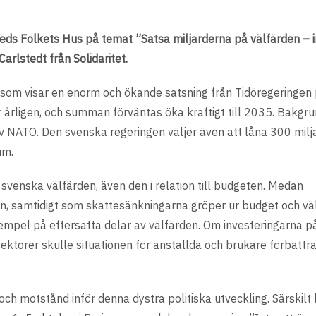
eds Folkets Hus på temat ”Satsa miljarderna på välfärden – 
Carlstedt från Solidaritet.
som visar en enorm och ökande satsning från Tidöregeringen 
 årligen, och summan förväntas öka kraftigt till 2035. Bakgrun
v NATO. Den svenska regeringen väljer även att låna 300 milj
um.
 svenska välfärden, även den i relation till budgeten. Medan
en, samtidigt som skattesänkningarna gröper ur budget och väl
empel på eftersatta delar av välfärden. Om investeringarna p
ssektorer skulle situationen för anställda och brukare förbättr
och motstånd inför denna dystra politiska utveckling. Särskilt 