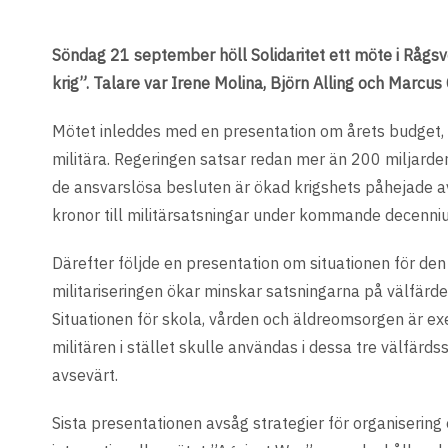
Söndag 21 september höll Solidaritet ett möte i Rågsv
krig”. Talare var Irene Molina, Björn Alling och Marcus 
Mötet inleddes med en presentation om årets budget, 
militära. Regeringen satsar redan mer än 200 miljarder
de ansvarslösa besluten är ökad krigshets påhejade a
kronor till militärsatsningar under kommande decenni
Därefter följde en presentation om situationen för den
militariseringen ökar minskar satsningarna på välfärd
Situationen för skola, vården och äldreomsorgen är ex
militären i stället skulle användas i dessa tre välfärd
avsevärt.
Sista presentationen avsåg strategier för organisering 