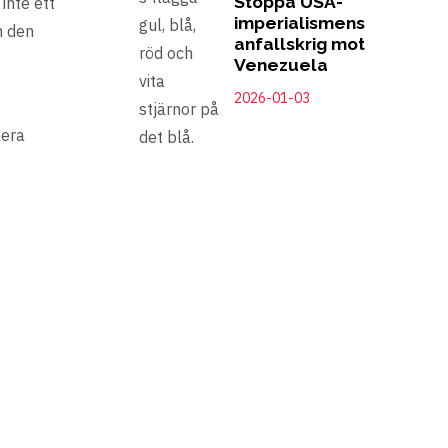
Stoppa USA-
inte ett
imperialismens
n den
anfallskrig mot
Venezuela
2026-01-03
lera