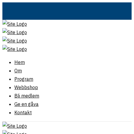
Hem
Om
Program
Webbshop
Bli medlem
Ge en gåva
Kontakt