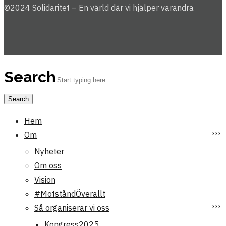
©2024 Solidaritet – En värld där vi hjälper varandra
Search
Hem
Om
Nyheter
Om oss
Vision
#MotståndÖverallt
Så organiserar vi oss
Kongress2025