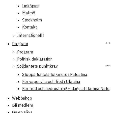
Linköping
Malmö
Stockholm
Kontakt
Internationellt
Program
Program
Politisk deklaration
Solidaritets punktkrav
Stoppa Israels folkmord i Palestina
För vapenvila och fred i Ukraina
För fred och nedrustning – dags att lämna Nato
Webbshop
Bli medlem
Ge en gåva