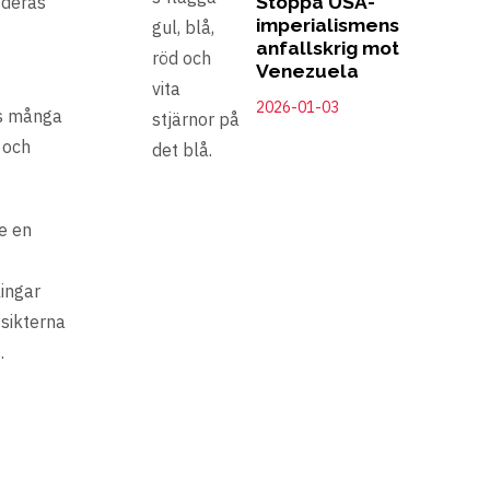
Stoppa USA-
 deras
imperialismens
anfallskrig mot
Venezuela
2026-01-03
es många
 och
te en
lingar
tsikterna
.