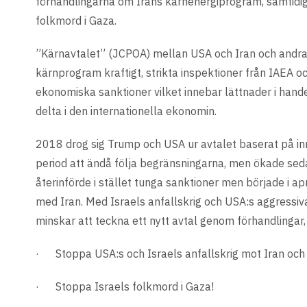
förhandlingarna om Irans kärnenergiprogram, samtidig
folkmord i Gaza.
”Kärnavtalet” (JCPOA) mellan USA och Iran och andra 
kärnprogram kraftigt, strikta inspektioner från IAEA o
ekonomiska sanktioner vilket innebar lättnader i hande
delta i den internationella ekonomin.
2018 drog sig Trump och USA ur avtalet baserat på inri
period att ändå följa begränsningarna, men ökade sed
återinförde i stället tunga sanktioner men började i ap
med Iran. Med Israels anfallskrig och USA:s aggressiva 
minskar att teckna ett nytt avtal genom förhandlingar,
· Stoppa USA:s och Israels anfallskrig mot Iran och 
· Stoppa Israels folkmord i Gaza!