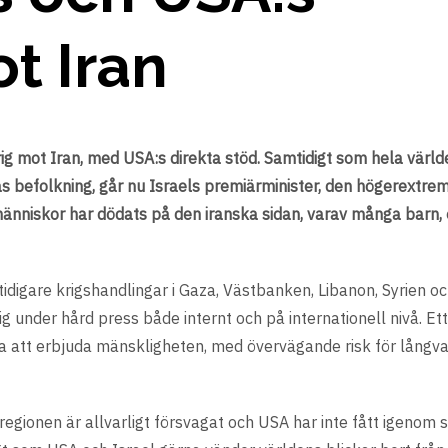
t Iran
ig mot Iran, med USA:s direkta stöd. Samtidigt som hela värld
as befolkning, går nu Israels premiärminister, den högerextre
människor har dödats på den iranska sidan, varav många barn, 
 tidigare krigshandlingar i Gaza, Västbanken, Libanon, Syrien 
g under hård press både internt och på internationell nivå. Et
na att erbjuda mänskligheten, med övervägande risk för långva
regionen är allvarligt försvagat och USA har inte fått igenom s