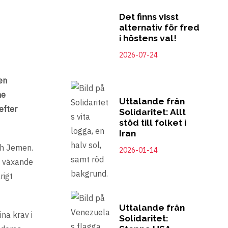
Det finns visst
alternativ för fred
i höstens val!
2026-07-24
en
me
Uttalande från
efter
Solidaritet: Allt
stöd till folket i
Iran
och Jemen.
2026-01-14
t växande
rigt
Uttalande från
ina krav i
Solidaritet: