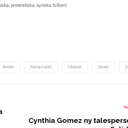
siska, jemenitiska, syriska folken!
Jemen
Kärnavtalet
Libanon
Syrien
U
Ne
a
Cynthia Gomez ny talespers