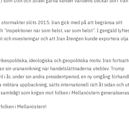
t som USA och Israel gärna vänder världens blickar bort från
stormakter slöts 2015. Iran gick med på att begränsa sitt
ch ”inspektioner när som helst, var som helst”. I gengäld lyft
l och investeringar och att Iran återigen kunde exportera olja
kespolitiska, ideologiska och geopolitiska motiv. Iran fortsat
an sin urananrikning när handelslättnaderna uteblev. Trump
ril i år, under sin andra presidentperiod, en ny omgång förhand
militära uppbackning, sätts internationell rätt åt sidan och u
 samtidigt som krigen mot folken i Mellanöstern generaliseras
folken i Mellanöstern!