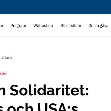
m
Program
Webbshop
Bli medlem
Ge en gåva
teten
 Solidaritet:
s och USA:s