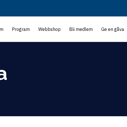
m
Program
Webbshop
Bli medlem
Ge en gåva
a