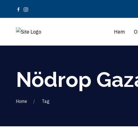
Hem
O
Nödrop Gaz
Home
Tag