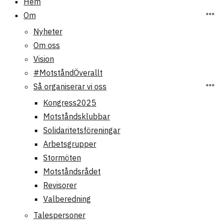
Hem
Om
Nyheter
Om oss
Vision
#MotståndÖverallt
Så organiserar vi oss
Kongress2025
Motståndsklubbar
Solidaritetsföreningar
Arbetsgrupper
Stormöten
Motståndsrådet
Revisorer
Valberedning
Talespersoner